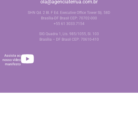
ola@agenciaterrua.com.br
SHN Qd. 2 Bl. F Ed. Executive Office Tower Slj. 58D
Brasília-DF Brasil CEP: 70702-000
+55 61 3033.7154
SIG Quadra 1, Lts. 985/1055, Sl. 103
Brasília – DF Brasil CEP: 70610-410
Assista ao
nosso vídeo
manifesto