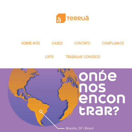
Categoria:
Ciência e
Tecnologia
SOBRE NÓS
CASES
CONTATO
COMPLIANCE
LGPD
TRABALHE CONOSCO