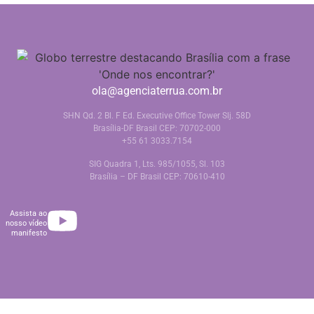
ola@agenciaterrua.com.br
SHN Qd. 2 Bl. F Ed. Executive Office Tower Slj. 58D
Brasília-DF Brasil CEP: 70702-000
+55 61 3033.7154
SIG Quadra 1, Lts. 985/1055, Sl. 103
Brasília – DF Brasil CEP: 70610-410
Assista ao
nosso vídeo
manifesto